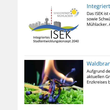
Integrier
Das ISEK is
sowie Schwäc
Mühlacker. A
Waldbran
Aufgrund de
aktuellen G
Enzkreises b