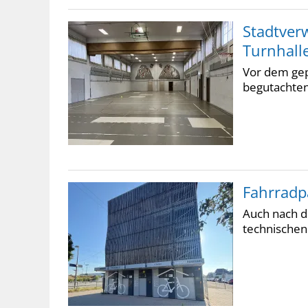
Stadtver
Turnhall
Vor dem gep
begutachten
Fahrradp
Auch nach d
technischen