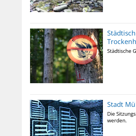
Städtisch
Trockenh
Städtische G
Stadt Müh
Die Sitzung
werden.