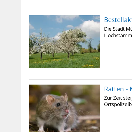
Bestella
Die Stadt M
Hochstämmen
Ratten -
Zur Zeit ste
Ortspolizei