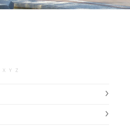
X
Y
Z