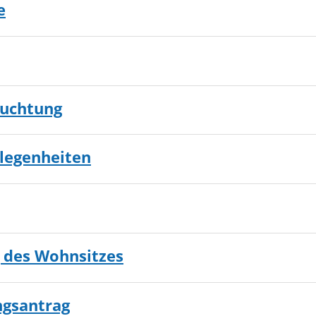
e
euchtung
legenheiten
des Wohnsitzes
ngsantrag