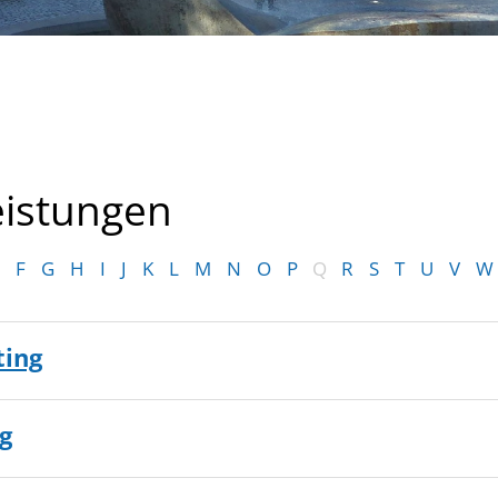
eistungen
F
G
H
I
J
K
L
M
N
O
P
Q
R
S
T
U
V
W
ting
g