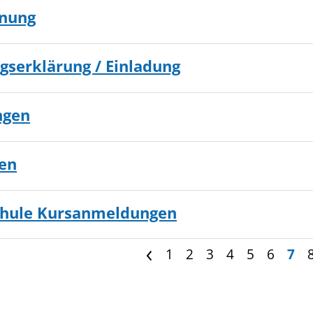
anung
gserklärung / Einladung
ngen
en
chule Kursanmeldungen
1
2
3
4
5
6
7
<