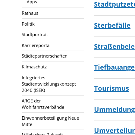
Apps
Stadtputzet
Rathaus
Sterbefälle
Politik
Stadtportrait
Straßenbel
Karriereportal
Städtepartnerschaften
Tiefbauange
Klimaschutz
Integriertes
Stadtentwicklungskonzept
Tourismus
2040 (ISEK)
ARGE der
Wohlfahrtsverbände
Ummeldung 
Einwohnerbeteiligung Neue
Mitte
Umverteilu
Mühlackers Zukunft