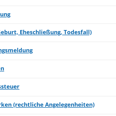
ung
eburt, Eheschließung, Todesfall)
ungsmeldung
en
ssteuer
rken (rechtliche Angelegenheiten)