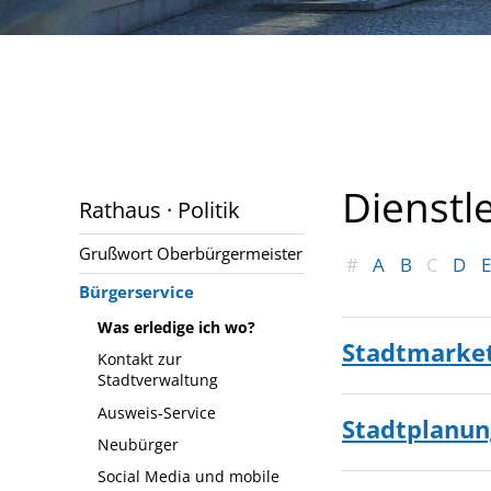
Dienstl
Rathaus · Politik
Grußwort Oberbürgermeister
#
A
B
C
D
E
Bürgerservice
Was erledige ich wo?
Stadtmarke
Kontakt zur
Stadtverwaltung
Ausweis-Service
Stadtplanun
Neubürger
Social Media und mobile