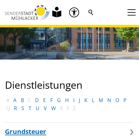
Dienstleistungen
#
A
B
C
D
E
F
G
H
I
J
K
L
M
N
O
P
Q
R
S
T
U
V
W
X
Y
Z
Grundsteuer