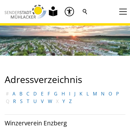
Adressverzeichnis
#
A
B
C
D
E
F
G
H
I
J
K
L
M
N
O
P
Q
R
S
T
U
V
W
X
Y
Z
Winzerverein Enzberg