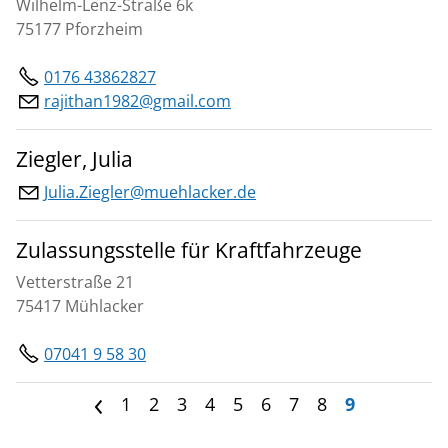
Wilhelm-Lenz-Straße 6k
75177 Pforzheim
0176 43862827
rajithan1982@gmail.com
Ziegler, Julia
Julia.Ziegler@muehlacker.de
Zulassungsstelle für Kraftfahrzeuge
Vetterstraße 21
75417 Mühlacker
07041 9 58 30
1
2
3
4
5
6
7
8
9
<