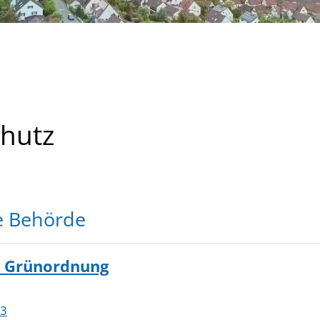
hutz
e Behörde
 Grünordnung
93