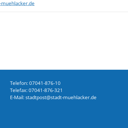
-muehlacker.de
Telefon: 07041-876-10
Telefax: 07041-876-321
E-Mail:
st
dtp
st
st
dt-m
hl
ck
r
d